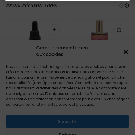
PRODUITS SIMILAIRES
Gérer le consentement
RUPTURE DE STOCK
aux cookies
Nous utilisons des technologies telles que les cookies pour stocker
et/ou accéder aux informations relatives aux appareils. Nous le
faisons pour améliorer l’expérience de navigation et pour afficher
des publicités (non-)personnalisées. Consentir à ces technologies
SOINS CHEVEUX
SOINS CHEVEUX
,
SOINS CORPS
,
SOINS VISAGE
nous autorisera à traiter des données telles que le comportement
Sérum Cheveux Anti Chute
Huile sèche de Méditerranée: corps visage cheveux
de navigation ou les ID uniques sur ce site. Le fait de ne pas
consentir ou de retirer son consentement peut avoir un effet négatif
14,97
€
17,97
€
0
sur 5
0
sur 5
sur certaines fonctonnalités et caractéristiques.
Accepter
Porto eCommerce. © 2021. All Rights Reserved