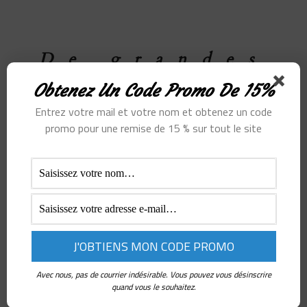
De grandes
choses se
Obtenez Un Code Promo De 15%
profilent à
Entrez votre mail et votre nom et obtenez un code
promo pour une remise de 15 % sur tout le site
l’horizon
Quelque chose d’énorme se prépare ! Notre boutique est en
chantier et sera bientôt lancée !
Avec nous, pas de courrier indésirable. Vous pouvez vous désinscrire
quand vous le souhaitez.