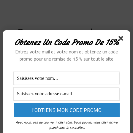
De grandes
Obtenez Un Code Promo De 15%
choses se
Entrez votre mail et votre nom et obtenez un code
profilent à
promo pour une remise de 15 % sur tout le site
l’horizon
Quelque chose d’énorme se prépare ! Notre boutique est en
chantier et sera bientôt lancée !
Avec nous, pas de courrier indésirable. Vous pouvez vous désinscrire
quand vous le souhaitez.